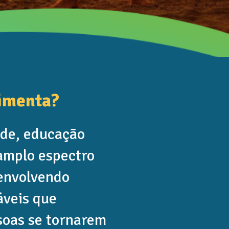
imenta?
de, educação
 amplo espectro
envolvendo
áveis que
ssoas se tornarem