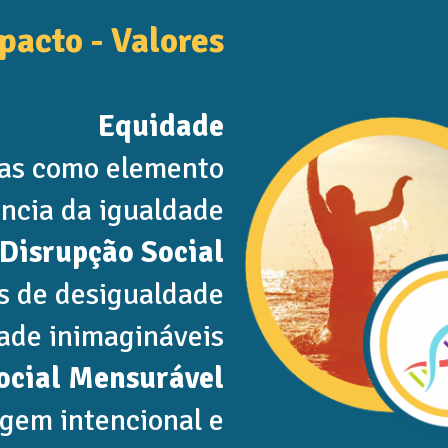
pacto - Valores
Equidade
ças como elemento
ência da igualdade
Disrupção Social
s de desigualdade
dade inimagináveis
ocial Mensurável
gem intencional e