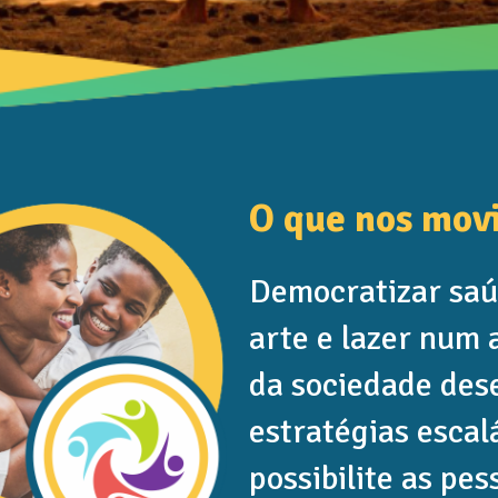
O que nos mov
Democratizar saú
arte e lazer num
da sociedade des
estratégias escal
possibilite as pe