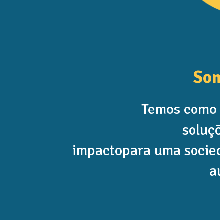
Som
Temos como 
soluç
impacto
para uma socied
a